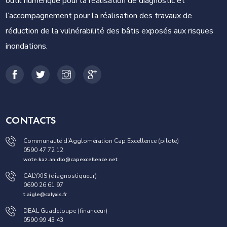
outil numérique pour la réalisation de diagnostic et
l’accompagnement pour la réalisation des travaux de
réduction de la vulnérabilité des bâtis exposés aux risques
inondations.
CONTACTS
Communauté d’Agglomération Cap Excellence (pilote)
0590 47 72 12
wote.kaz.an.dlo@capexcellence.net
CALYXIS (diagnostiqueur)
0690 26 61 97
t.aigle@calyxis.fr
DEAL Guadeloupe (financeur)
0590 99 43 43