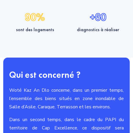
9
0
6
0
%
+
sont des logements
diagnostics à réaliser
Qui est concerné ?
Woté Kaz An Dlo concerne, dans un premier temps,
l’ensemble des biens situés en zone inondable de
Salle d’Asile, Caraque, Terrasson et les environs.
Dans un second temps, dans le cadre du PAPI du
territoire de Cap Excellence, ce dispositif sera